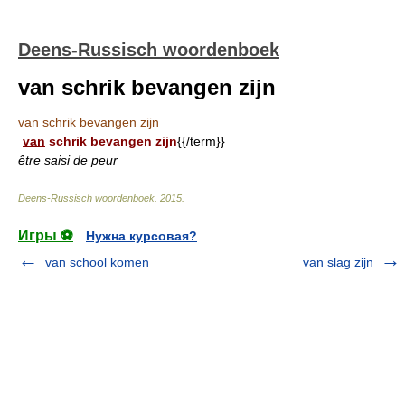
Deens-Russisch woordenboek
van schrik bevangen zijn
van schrik bevangen zijn
van
schrik bevangen zijn
{{/term}}
être saisi de peur
Deens-Russisch woordenboek
.
2015
.
Игры ⚽
Нужна курсовая?
van school komen
van slag zijn