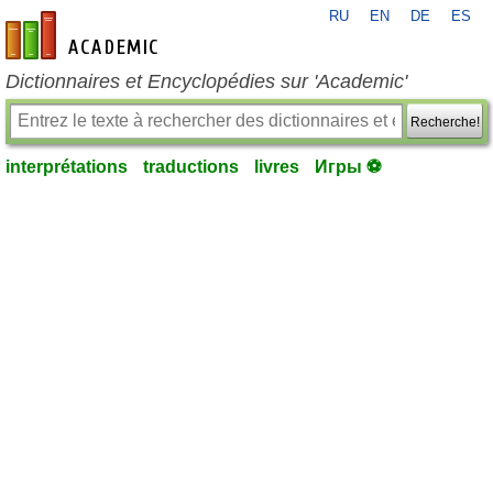
RU
EN
DE
ES
fr-academic.com
Dictionnaires et Encyclopédies sur 'Academic'
Recherche!
interprétations
traductions
livres
Игры ⚽